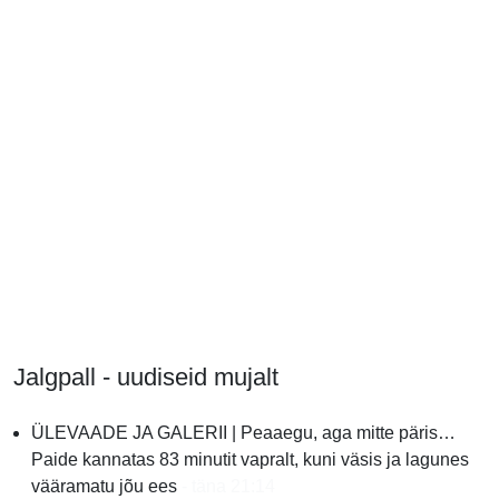
Jalgpall - uudiseid mujalt
ÜLEVAADE JA GALERII | Peaaegu, aga mitte päris…
Paide kannatas 83 minutit vapralt, kuni väsis ja lagunes
vääramatu jõu ees
- täna 21:14