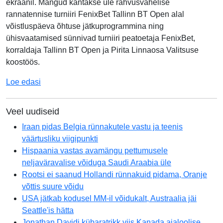
ekraanil. Mängud kantakse üle rahvusvahelise
rannatennise turniiri FenixBet Tallinn BT Open alal
võistluspäeva õhtuse jätkuprogrammina ning
ühisvaatamised sünnivad turniiri peatoetaja FenixBet,
korraldaja Tallinn BT Open ja Pirita Linnaosa Valitsuse
koostöös.
Loe edasi
Veel uudiseid
Iraan pidas Belgia rünnakutele vastu ja teenis
väärtusliku viigipunkti
Hispaania vastas avamängu pettumusele
neljaväravalise võiduga Saudi Araabia üle
Rootsi ei saanud Hollandi rünnakuid pidama, Oranje
võttis suure võidu
USA jätkab kodusel MM-il võidukalt, Austraalia jäi
Seattle'is hätta
Jonathan Davidi kübaratrikk viis Kanada ajaloolise