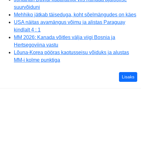
suurvõiduni
Mehhiko jätkab täiseduga, koht sõelmängudes on käes
USA näitas avamängus võimu ja alistas Paraguay
kindlalt 4 : 1
MM 2026: Kanada võitles välja viigi Bosnia ja
Hertsegoviina vastu
Lõuna-Korea pööras kaotusseisu võiduks ja alustas
MM-i kolme punktiga
Lisaks