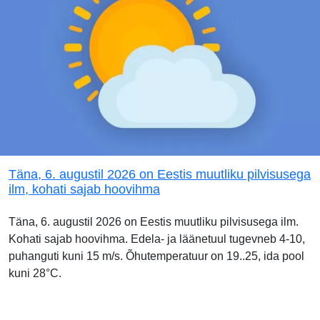
Täna, 6. augustil 2026 on Eestis muutliku pilvisusega
ilm, kohati sajab hoovihma
Täna, 6. augustil 2026 on Eestis muutliku pilvisusega ilm.
Kohati sajab hoovihma. Edela- ja läänetuul tugevneb 4-10,
puhanguti kuni 15 m/s. Õhutemperatuur on 19..25, ida pool
kuni 28°C.