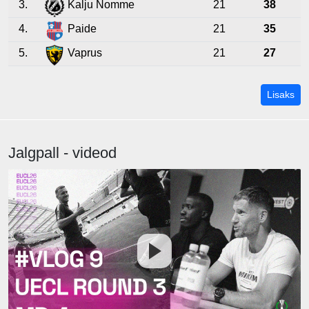
3.
Kalju Nomme
21
38
4.
Paide
21
35
5.
Vaprus
21
27
Lisaks
Jalgpall - videod