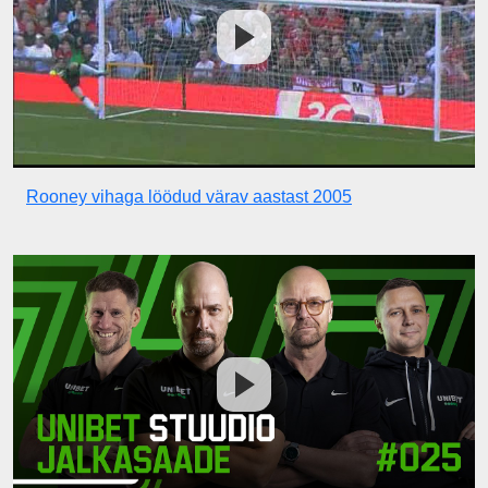
Rooney vihaga löödud värav aastast 2005