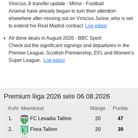
Vinicius Jr transfer update - Mirror - Football
Arsenal have already began to turn their attention
elsewhere after missing out on Vinicius Junior, who is set
Arsenal given g
to extend his Real Madrid contract
Loe edasi
All done deals in August 2026 - BBC Sport
Check out the significant signings and departures in the
Premier League, Scottish Premiership, EFL and Women's
All done deals in August 2026 - 
Super League.
Loe edasi
Premium liiga 2026 seis
06.08.2026
Koht
Meeskond
Mänge
Punkte
1.
FC Levadia Tallinn
20
47
2.
Flora Tallinn
20
39