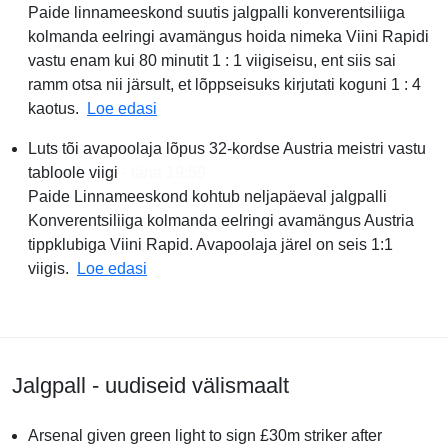
Paide linnameeskond suutis jalgpalli konverentsiliiga
kolmanda eelringi avamängus hoida nimeka Viini Rapidi
vastu enam kui 80 minutit 1 : 1 viigiseisu, ent siis sai
ramm otsa nii järsult, et lõppseisuks kirjutati koguni 1 : 4
ÜLEVAADE JA GALERII | Peaaegu, aga mitt
kaotus.
Loe edasi
Luts tõi avapoolaja lõpus 32-kordse Austria meistri vastu
tabloole viigi
- täna 19:59
Paide Linnameeskond kohtub neljapäeval jalgpalli
Konverentsiliiga kolmanda eelringi avamängus Austria
tippklubiga Viini Rapid. Avapoolaja järel on seis 1:1
Luts tõi avapoolaja lõpus 32-kordse Austria 
viigis.
Loe edasi
Jalgpall - uudiseid välismaalt
Arsenal given green light to sign £30m striker after