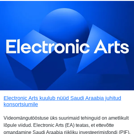
Electronic Arts kuulub nüüd Saudi Araabia juhitud
konsortsiumile
Videomängutööstuse üks suurimaid tehinguid on ametlikult
lõpule viidud. Electronic Arts (EA) teatas, et ettevõtte
omandamine Saudi Araabia riikliku investeerimisfondi (PIF),