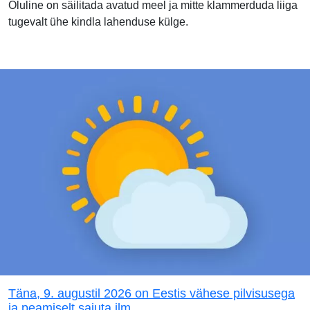
Oluline on säilitada avatud meel ja mitte klammerduda liiga
tugevalt ühe kindla lahenduse külge.
Täna, 9. augustil 2026 on Eestis vähese pilvisusega
ja peamiselt sajuta ilm