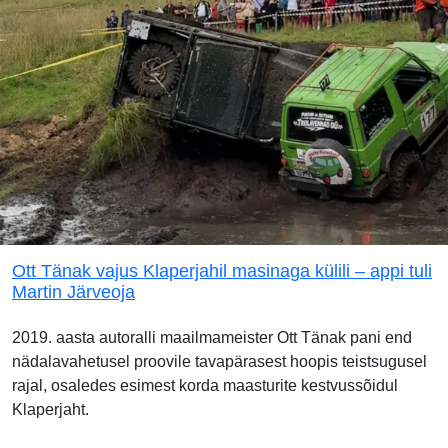
Ott Tänak vajus Klaperjahil masinaga külili – appi tuli
Martin Järveoja
2019. aasta autoralli maailmameister Ott Tänak pani end
nädalavahetusel proovile tavapärasest hoopis teistsugusel
rajal, osaledes esimest korda maasturite kestvussõidul
Klaperjaht.