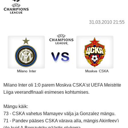
31.03.2010 21:55
Milano Inter oli 1:0 parem Moskva CSKA'st UEFA Meistrite
Liiga veerandfinaali esimeses kohtumises.
Mängu käik:
73 - CSKA vahetus Mamayev välja ja Gonzalez mängu.
71 - Pandev pääses CSKA värava alla, mängis Akinfeev'i
üle kuid A.Berezutsky päästis olukorra.