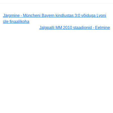
Järgmine - Müncheni Bayern kindlustas 3:0 võiduga Lyoni
üle finaalikoha
Jalgpalli MM 2010 staadionid - Eelmine