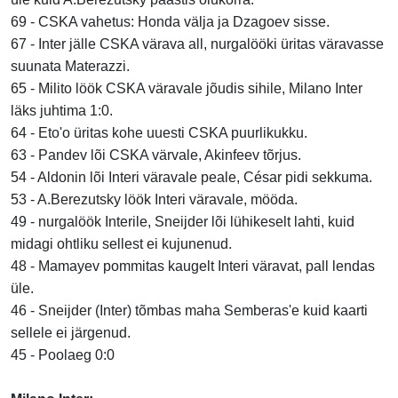
69 - CSKA vahetus: Honda välja ja Dzagoev sisse.
67 - Inter jälle CSKA värava all, nurgalööki üritas väravasse
suunata Materazzi.
65 - Milito löök CSKA väravale jõudis sihile, Milano Inter
läks juhtima 1:0.
64 - Eto'o üritas kohe uuesti CSKA puurlikukku.
63 - Pandev lõi CSKA värvale, Akinfeev tõrjus.
54 - Aldonin lõi Interi väravale peale, César pidi sekkuma.
53 - A.Berezutsky löök Interi väravale, mööda.
49 - nurgalöök Interile, Sneijder lõi lühikeselt lahti, kuid
midagi ohtliku sellest ei kujunenud.
48 - Mamayev pommitas kaugelt Interi väravat, pall lendas
üle.
46 - Sneijder (Inter) tõmbas maha Semberas'e kuid kaarti
sellele ei järgenud.
45 - Poolaeg 0:0