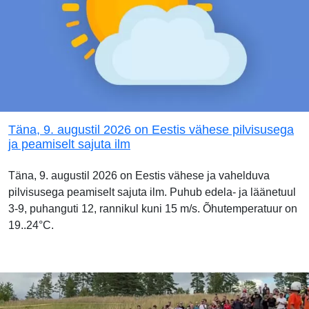
Täna, 9. augustil 2026 on Eestis vähese pilvisusega
ja peamiselt sajuta ilm
Täna, 9. augustil 2026 on Eestis vähese ja vahelduva
pilvisusega peamiselt sajuta ilm. Puhub edela- ja läänetuul
3-9, puhanguti 12, rannikul kuni 15 m/s. Õhutemperatuur on
19..24°C.