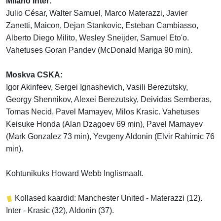
Milano Inter:
Julio César, Walter Samuel, Marco Materazzi, Javier
Zanetti, Maicon, Dejan Stankovic, Esteban Cambiasso,
Alberto Diego Milito, Wesley Sneijder, Samuel Eto'o.
Vahetuses Goran Pandev (McDonald Mariga 90 min).
Moskva CSKA:
Igor Akinfeev, Sergei Ignashevich, Vasili Berezutsky,
Georgy Shennikov, Alexei Berezutsky, Deividas Semberas,
Tomas Necid, Pavel Mamayev, Milos Krasic. Vahetuses
Keisuke Honda (Alan Dzagoev 69 min), Pavel Mamayev
(Mark Gonzalez 73 min), Yevgeny Aldonin (Elvir Rahimic 76
min).
Kohtunikuks Howard Webb Inglismaalt.
Kollased kaardid: Manchester United - Materazzi (12).
Inter - Krasic (32), Aldonin (37).