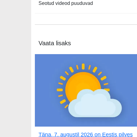
Seotud videod puuduvad
Vaata lisaks
Täna, 7. augustil 2026 on Eestis pilves