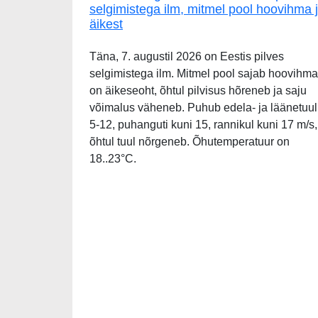
selgimistega ilm, mitmel pool hoovihma 
äikest
Täna, 7. augustil 2026 on Eestis pilves
selgimistega ilm. Mitmel pool sajab hoovihma
on äikeseoht, õhtul pilvisus hõreneb ja saju
võimalus väheneb. Puhub edela- ja läänetuul
5-12, puhanguti kuni 15, rannikul kuni 17 m/s,
õhtul tuul nõrgeneb. Õhutemperatuur on
18..23°C.