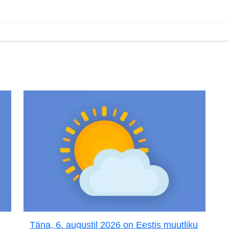
Täna, 6. augustil 2026 on Eestis muutliku