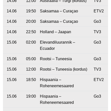
14.06
12:00
Austraalia – Türgi (kordus)
TV3
14.06
19:50
Saksamaa – Curaçao
ETV2
14.06
20:00
Saksamaa – Curaçao
Go3
14.06
22:50
Holland – Jaapan
TV3
15.06
02:00
Elevandiluurannik –
Go3
Ecuador
15.06
05:00
Rootsi – Tuneesia
Go3
15.06
12:00
Rootsi – Tuneesia (kordus)
TV3
15.06
18:50
Hispaania –
ETV2
Roheneemesaared
15.06
19:00
Hispaania –
Go3
Roheneemesaared