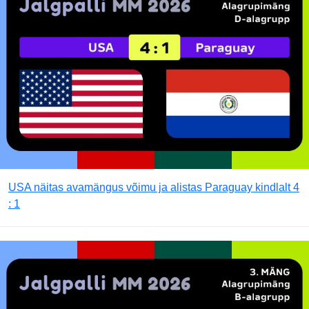
USA näitas avamängus võimu ja alistas Paraguay kindlalt 4
: 1