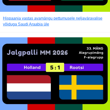
Hispaania vastas avamängu pettumusele neljaväravalise
võiduga Saudi Araabia üle