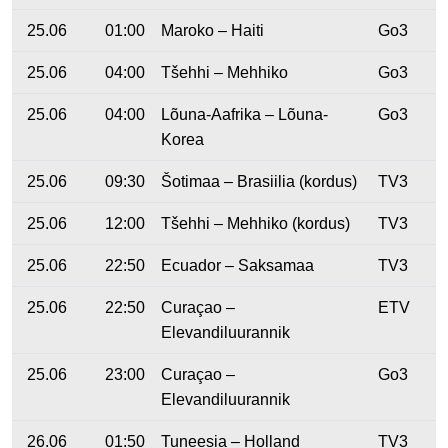
25.06
01:00
Maroko – Haiti
Go3
25.06
04:00
Tšehhi – Mehhiko
Go3
25.06
04:00
Lõuna-Aafrika – Lõuna-
Go3
Korea
25.06
09:30
Šotimaa – Brasiilia (kordus)
TV3
25.06
12:00
Tšehhi – Mehhiko (kordus)
TV3
25.06
22:50
Ecuador – Saksamaa
TV3
25.06
22:50
Curaçao –
ETV
Elevandiluurannik
25.06
23:00
Curaçao –
Go3
Elevandiluurannik
26.06
01:50
Tuneesia – Holland
TV3