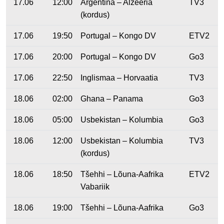
17.06
12:00
Argentina – Alžeeria
TV3
(kordus)
17.06
19:50
Portugal – Kongo DV
ETV2
17.06
20:00
Portugal – Kongo DV
Go3
17.06
22:50
Inglismaa – Horvaatia
TV3
18.06
02:00
Ghana – Panama
Go3
18.06
05:00
Usbekistan – Kolumbia
Go3
18.06
12:00
Usbekistan – Kolumbia
TV3
(kordus)
18.06
18:50
Tšehhi – Lõuna-Aafrika
ETV2
Vabariik
18.06
19:00
Tšehhi – Lõuna-Aafrika
Go3