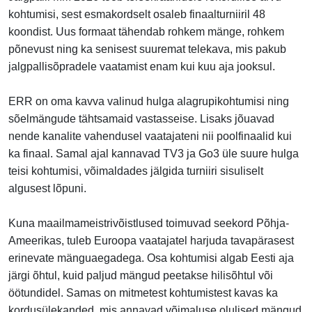
kohtumisi, sest esmakordselt osaleb finaalturniiril 48
koondist. Uus formaat tähendab rohkem mänge, rohkem
põnevust ning ka senisest suuremat telekava, mis pakub
jalgpallisõpradele vaatamist enam kui kuu aja jooksul.
ERR on oma kavva valinud hulga alagrupikohtumisi ning
sõelmängude tähtsamaid vastasseise. Lisaks jõuavad
nende kanalite vahendusel vaatajateni nii poolfinaalid kui
ka finaal. Samal ajal kannavad TV3 ja Go3 üle suure hulga
teisi kohtumisi, võimaldades jälgida turniiri sisuliselt
algusest lõpuni.
Kuna maailmameistrivõistlused toimuvad seekord Põhja-
Ameerikas, tuleb Euroopa vaatajatel harjuda tavapärasest
erinevate mänguaegadega. Osa kohtumisi algab Eesti aja
järgi õhtul, kuid paljud mängud peetakse hilisõhtul või
öötundidel. Samas on mitmetest kohtumistest kavas ka
kordusülekanded, mis annavad võimaluse olulised mängud