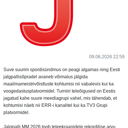
09.06.2026 22:59
Suve suurim spordisündmus on peagi algamas ning Eesti
jalgpallisõpradel avaneb võimalus jälgida
maailmameistrivõistluste kohtumisi nii vabalevis kui ka
voogedastusplatvormidel. Turniiri teleõigused on Eestis
jagatud kahe suure meediagrupi vahel, mis tähendab, et
kohtumisi näeb nii ERR-i kanalitel kui ka TV3 Grupi
platvormidel.
Jalgpalli MM 2026 toob teleekraanidele rekordilise arvu