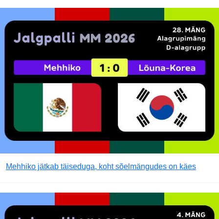
Mehhiko jätkab täiseduga, koht sõelmängudes on käes