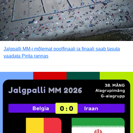
Jalgpalli MM-i mõlemat poolfinaali ja finaali saab tasuta
vaadata Pirita rannas