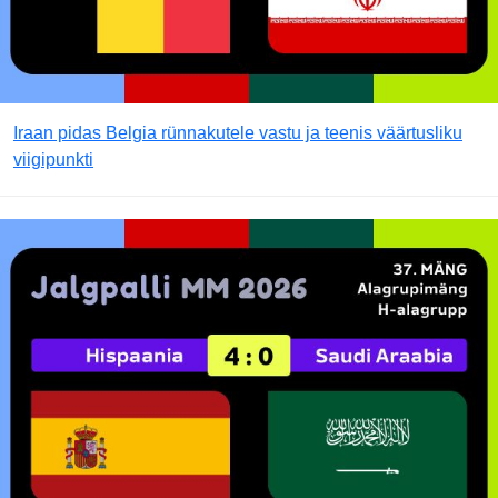
Iraan pidas Belgia rünnakutele vastu ja teenis väärtusliku
viigipunkti