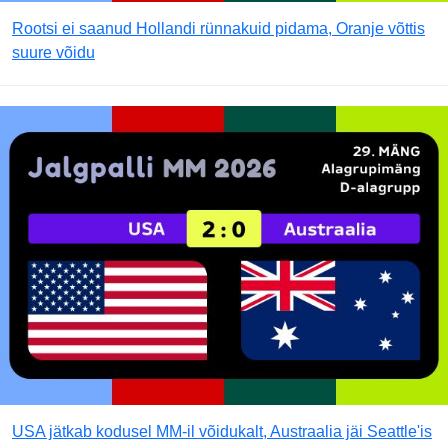
Rootsi ei saanud Hollandi rünnakuid pidama, Oranje võttis
suure võidu
USA jätkab kodusel MM-il võidukalt, Austraalia jäi Seattle'is