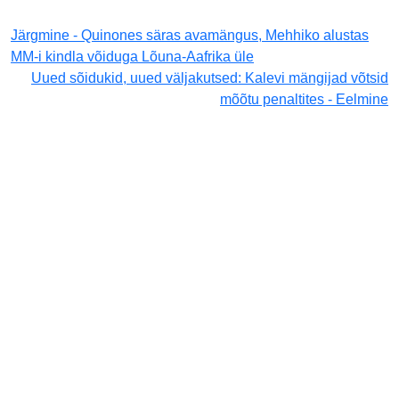
Järgmine - Quinones säras avamängus, Mehhiko alustas
MM-i kindla võiduga Lõuna-Aafrika üle
Uued sõidukid, uued väljakutsed: Kalevi mängijad võtsid
mõõtu penaltites - Eelmine