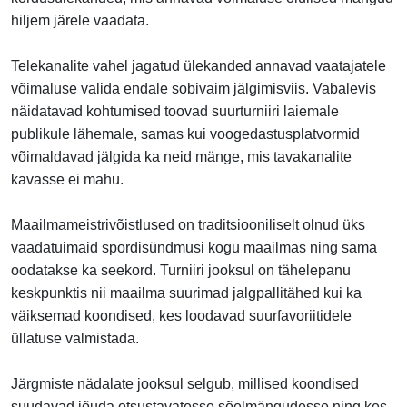
hiljem järele vaadata.
Telekanalite vahel jagatud ülekanded annavad vaatajatele
võimaluse valida endale sobivaim jälgimisviis. Vabalevis
näidatavad kohtumised toovad suurturniiri laiemale
publikule lähemale, samas kui voogedastusplatvormid
võimaldavad jälgida ka neid mänge, mis tavakanalite
kavasse ei mahu.
Maailmameistrivõistlused on traditsiooniliselt olnud üks
vaadatuimaid spordisündmusi kogu maailmas ning sama
oodatakse ka seekord. Turniiri jooksul on tähelepanu
keskpunktis nii maailma suurimad jalgpallitähed kui ka
väiksemad koondised, kes loodavad suurfavoriitidele
üllatuse valmistada.
Järgmiste nädalate jooksul selgub, millised koondised
suudavad jõuda otsustavatesse sõelmängudesse ning kes