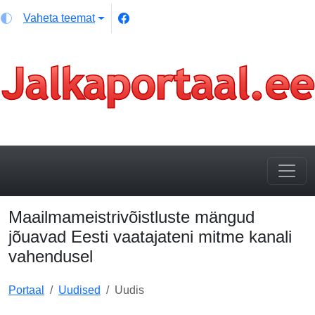
Vaheta teemat
Maailmameistrivõistluste mängud
jõuavad Eesti vaatajateni mitme kanali
vahendusel
Portaal
Uudised
Uudis