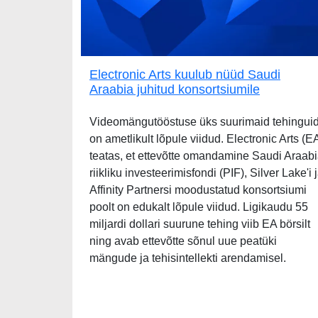
Electronic Arts kuulub nüüd Saudi
Araabia juhitud konsortsiumile
Videomängutööstuse üks suurimaid tehingui
on ametlikult lõpule viidud. Electronic Arts (E
teatas, et ettevõtte omandamine Saudi Araab
riikliku investeerimisfondi (PIF), Silver Lake'i 
Affinity Partnersi moodustatud konsortsiumi
poolt on edukalt lõpule viidud. Ligikaudu 55
miljardi dollari suurune tehing viib EA börsilt
ning avab ettevõtte sõnul uue peatüki
mängude ja tehisintellekti arendamisel.