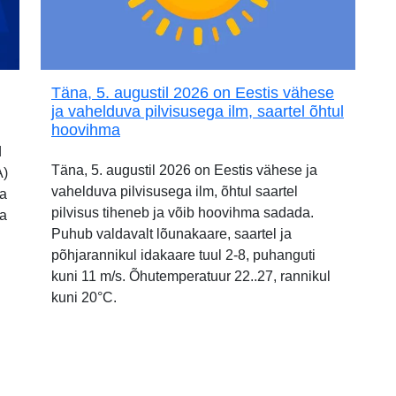
Täna, 5. augustil 2026 on Eestis vähese
ja vahelduva pilvisusega ilm, saartel õhtul
hoovihma
d
Täna, 5. augustil 2026 on Eestis vähese ja
A)
vahelduva pilvisusega ilm, õhtul saartel
ia
pilvisus tiheneb ja võib hoovihma sadada.
ja
Puhub valdavalt lõunakaare, saartel ja
põhjarannikul idakaare tuul 2-8, puhanguti
kuni 11 m/s. Õhutemperatuur 22..27, rannikul
kuni 20°C.