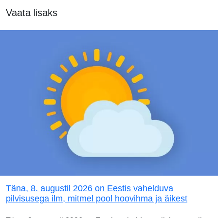
Vaata lisaks
Täna, 8. augustil 2026 on Eestis vahelduva
pilvisusega ilm, mitmel pool hoovihma ja äikest