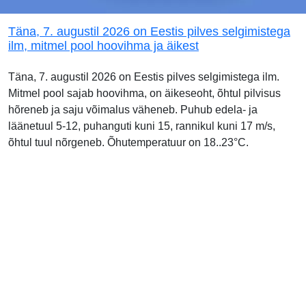
Täna, 7. augustil 2026 on Eestis pilves selgimistega
ilm, mitmel pool hoovihma ja äikest
Täna, 7. augustil 2026 on Eestis pilves selgimistega ilm.
Mitmel pool sajab hoovihma, on äikeseoht, õhtul pilvisus
hõreneb ja saju võimalus väheneb. Puhub edela- ja
läänetuul 5-12, puhanguti kuni 15, rannikul kuni 17 m/s,
õhtul tuul nõrgeneb. Õhutemperatuur on 18..23°C.