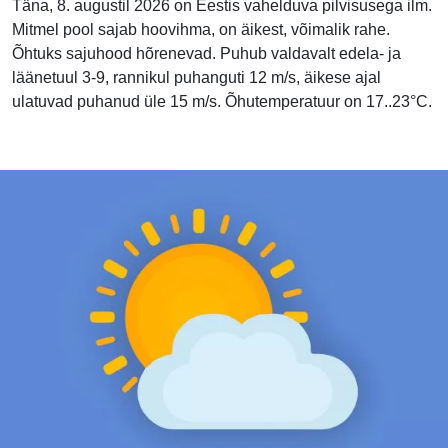
Täna, 8. augustil 2026 on Eestis vahelduva pilvisusega ilm.
Mitmel pool sajab hoovihma, on äikest, võimalik rahe.
Õhtuks sajuhood hõrenevad. Puhub valdavalt edela- ja
läänetuul 3-9, rannikul puhanguti 12 m/s, äikese ajal
ulatuvad puhanud üle 15 m/s. Õhutemperatuur on 17..23°C.