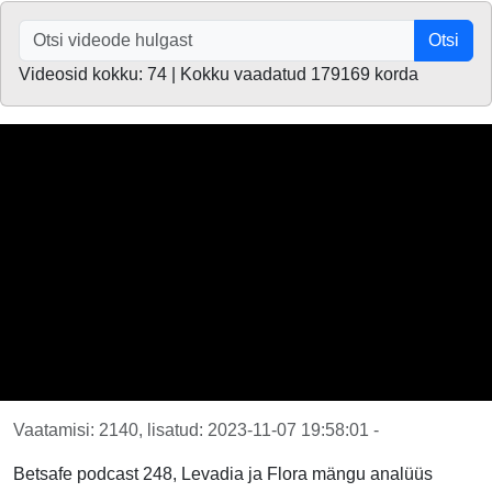
Otsi
Videosid kokku: 74 | Kokku vaadatud 179169 korda
Vaatamisi: 2140, lisatud: 2023-11-07 19:58:01 -
Betsafe podcast 248, Levadia ja Flora mängu analüüs