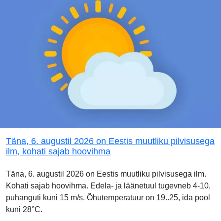
Täna, 6. augustil 2026 on Eestis muutliku pilvisusega
ilm, kohati sajab hoovihma
Täna, 6. augustil 2026 on Eestis muutliku pilvisusega ilm.
Kohati sajab hoovihma. Edela- ja läänetuul tugevneb 4-10,
puhanguti kuni 15 m/s. Õhutemperatuur on 19..25, ida pool
kuni 28°C.