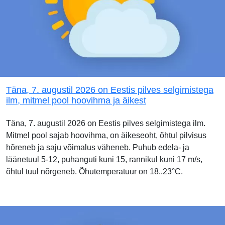
Täna, 7. augustil 2026 on Eestis pilves selgimistega
ilm, mitmel pool hoovihma ja äikest
Täna, 7. augustil 2026 on Eestis pilves selgimistega ilm.
Mitmel pool sajab hoovihma, on äikeseoht, õhtul pilvisus
hõreneb ja saju võimalus väheneb. Puhub edela- ja
läänetuul 5-12, puhanguti kuni 15, rannikul kuni 17 m/s,
õhtul tuul nõrgeneb. Õhutemperatuur on 18..23°C.