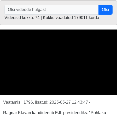
Otsi
Videosid kokku: 74 | Kokku vaadatud 179011 korda
Vaatamisi: 1796, lisatud: 2025-05-27 12:43:47 -
Ragnar Klavan kandideerib EJL presidendiks: "Pohlaku