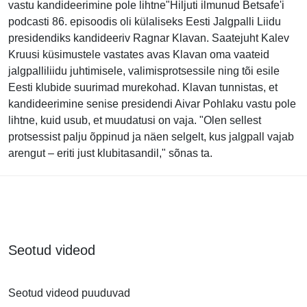
vastu kandideerimine pole lihtne"Hiljuti ilmunud Betsafe'i
podcasti 86. episoodis oli külaliseks Eesti Jalgpalli Liidu
presidendiks kandideeriv Ragnar Klavan. Saatejuht Kalev
Kruusi küsimustele vastates avas Klavan oma vaateid
jalgpalliliidu juhtimisele, valimisprotsessile ning tõi esile
Eesti klubide suurimad murekohad. Klavan tunnistas, et
kandideerimine senise presidendi Aivar Pohlaku vastu pole
lihtne, kuid usub, et muudatusi on vaja. "Olen sellest
protsessist palju õppinud ja näen selgelt, kus jalgpall vajab
arengut – eriti just klubitasandil," sõnas ta.
Seotud videod
Seotud videod puuduvad