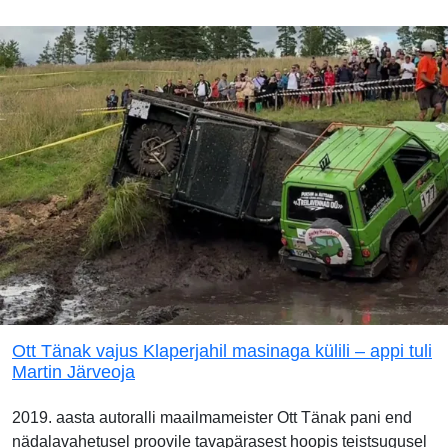
Ott Tänak vajus Klaperjahil masinaga külili – appi tuli
Martin Järveoja
2019. aasta autoralli maailmameister Ott Tänak pani end
nädalavahetusel proovile tavapärasest hoopis teistsugusel