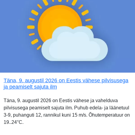
Täna, 9. augustil 2026 on Eestis vähese pilvisusega
ja peamiselt sajuta ilm
Täna, 9. augustil 2026 on Eestis vähese ja vahelduva
pilvisusega peamiselt sajuta ilm. Puhub edela- ja läänetuul
3-9, puhanguti 12, rannikul kuni 15 m/s. Õhutemperatuur on
19..24°C.