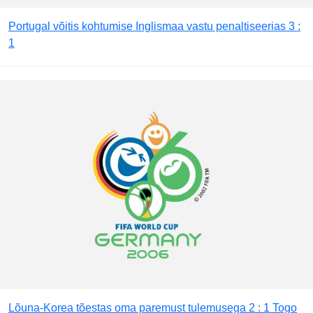
Portugal võitis kohtumise Inglismaa vastu penaltiseerias 3 :
1
Lõuna-Korea tõestas oma paremust tulemusega 2 : 1 Togo