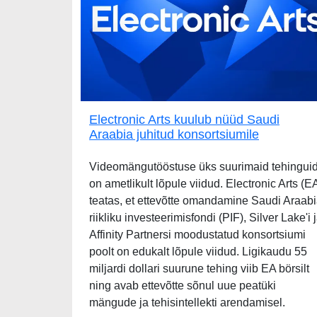
Electronic Arts kuulub nüüd Saudi
Araabia juhitud konsortsiumile
Videomängutööstuse üks suurimaid tehingui
on ametlikult lõpule viidud. Electronic Arts (E
teatas, et ettevõtte omandamine Saudi Araab
riikliku investeerimisfondi (PIF), Silver Lake'i 
Affinity Partnersi moodustatud konsortsiumi
poolt on edukalt lõpule viidud. Ligikaudu 55
miljardi dollari suurune tehing viib EA börsilt
ning avab ettevõtte sõnul uue peatüki
mängude ja tehisintellekti arendamisel.