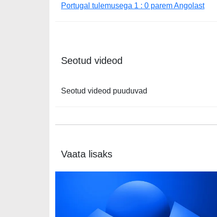
Portugal tulemusega 1 : 0 parem Angolast
Seotud videod
Seotud videod puuduvad
Vaata lisaks