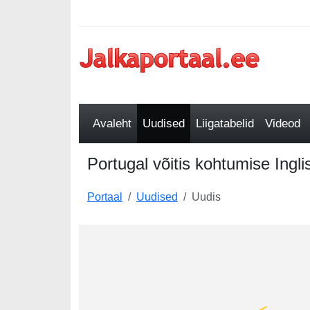
Avaleht
Uudised
Liigatabelid
Videod
Portugal võitis kohtumise Ingli
Portaal
Uudised
Uudis