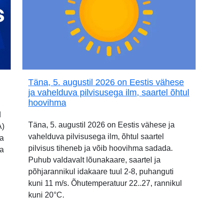
Täna, 5. augustil 2026 on Eestis vähese
ja vahelduva pilvisusega ilm, saartel õhtul
hoovihma
d
Täna, 5. augustil 2026 on Eestis vähese ja
A)
vahelduva pilvisusega ilm, õhtul saartel
ia
pilvisus tiheneb ja võib hoovihma sadada.
ja
Puhub valdavalt lõunakaare, saartel ja
põhjarannikul idakaare tuul 2-8, puhanguti
kuni 11 m/s. Õhutemperatuur 22..27, rannikul
kuni 20°C.