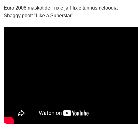
Euro 2008 maskotide Trix'e ja Flix'e tunnusmeloodia
Shaggy poolt "Like a Superstar".