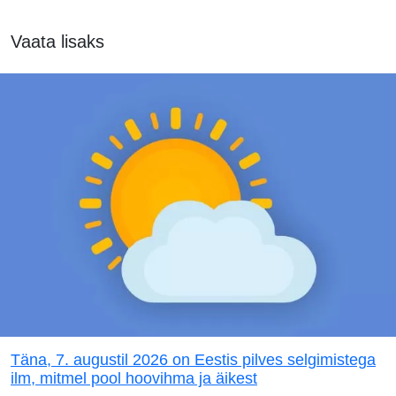
Vaata lisaks
Täna, 7. augustil 2026 on Eestis pilves selgimistega
ilm, mitmel pool hoovihma ja äikest