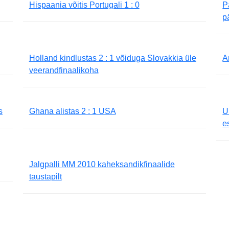
Hispaania võitis Portugali 1 : 0
P
p
Holland kindlustas 2 : 1 võiduga Slovakkia üle
A
veerandfinaalikoha
s
Ghana alistas 2 : 1 USA
U
e
Jalgpalli MM 2010 kaheksandikfinaalide
taustapilt