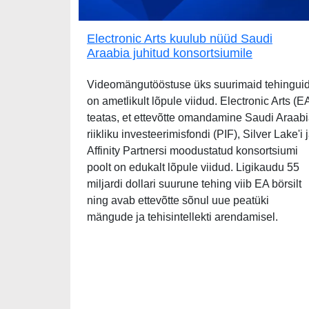
Electronic Arts kuulub nüüd Saudi
Araabia juhitud konsortsiumile
Videomängutööstuse üks suurimaid tehingui
on ametlikult lõpule viidud. Electronic Arts (E
teatas, et ettevõtte omandamine Saudi Araab
riikliku investeerimisfondi (PIF), Silver Lake'i 
Affinity Partnersi moodustatud konsortsiumi
poolt on edukalt lõpule viidud. Ligikaudu 55
miljardi dollari suurune tehing viib EA börsilt
ning avab ettevõtte sõnul uue peatüki
mängude ja tehisintellekti arendamisel.