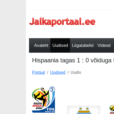
Avaleht
Uudised
Liigatabelid
Videod
Hispaania tagas 1 : 0 võiduga
Portaal
Uudised
Uudis