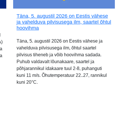
Täna, 5. augustil 2026 on Eestis vähese
ja vahelduva pilvisusega ilm, saartel õhtul
hoovihma
d
Täna, 5. augustil 2026 on Eestis vähese ja
A)
vahelduva pilvisusega ilm, õhtul saartel
ia
pilvisus tiheneb ja võib hoovihma sadada.
ja
Puhub valdavalt lõunakaare, saartel ja
põhjarannikul idakaare tuul 2-8, puhanguti
kuni 11 m/s. Õhutemperatuur 22..27, rannikul
kuni 20°C.