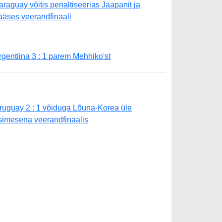
araguay võitis penaltiseerias Jaapanit ja
ääses veerandfinaali
rgentiina 3 : 1 parem Mehhiko'st
ruguay 2 : 1 võiduga Lõuna-Korea üle
simesena veerandfinaalis