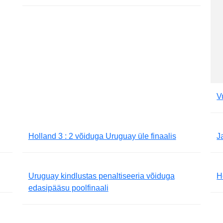
V
Holland 3 : 2 võiduga Uruguay üle finaalis
J
Uruguay kindlustas penaltiseeria võiduga
H
edasipääsu poolfinaali