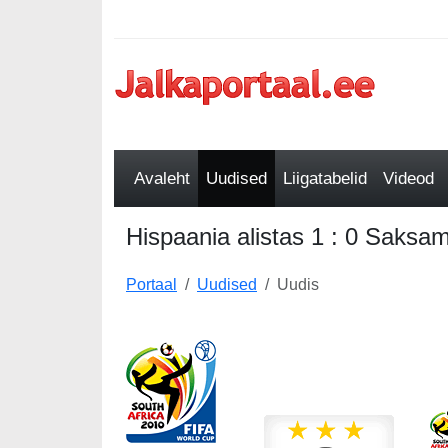
Avaleht
Uudised
Liigatabelid
Videod
Hispaania alistas 1 : 0 Saksa
Portaal
Uudised
Uudis