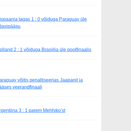
ispaania tagas 1 : 0 võiduga Paraguay üle
dasipääsu
olland 2 : 1 võiduga Brasiilia üle poolfinaalis
araguay võitis penaltiseerias Jaapanit ja
ääses veerandfinaali
rgentiina 3 : 1 parem Mehhiko'st