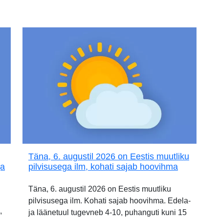
Täna, 6. augustil 2026 on Eestis muutliku
ja
pilvisusega ilm, kohati sajab hoovihma
Täna, 6. augustil 2026 on Eestis muutliku
pilvisusega ilm. Kohati sajab hoovihma. Edela-
,
ja läänetuul tugevneb 4-10, puhanguti kuni 15