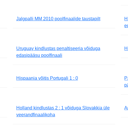
Jalgpalli MM 2010 poolfinaalide taustapilt
H
e
Uruguay kindlustas penaltiseeria võiduga
H
edasipääsu poolfinaali
Hispaania võitis Portugali 1 : 0
P
p
Holland kindlustas 2 : 1 võiduga Slovakkia üle
A
veerandfinaalikoha