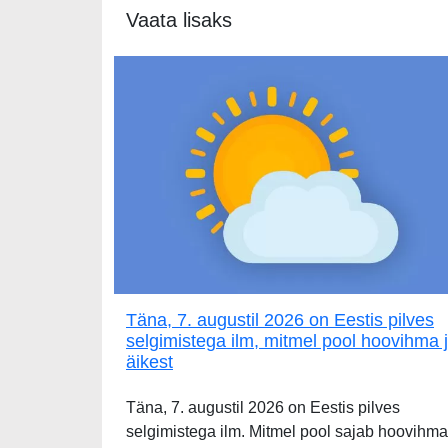
Vaata lisaks
Täna, 7. augustil 2026 on Eestis pilves
selgimistega ilm, mitmel pool hoovihma 
äikest
Täna, 7. augustil 2026 on Eestis pilves
selgimistega ilm. Mitmel pool sajab hoovihma