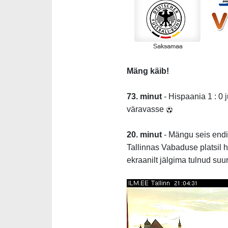
Mäng käib!
73. minut
- Hispaania 1 : 0
väravasse
20. minut
- Mängu seis endise
Tallinnas Vabaduse platsil 
ekraanilt jälgima tulnud suu