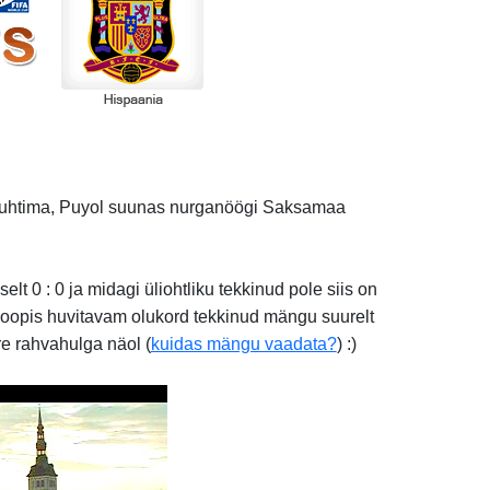
 juhtima, Puyol suunas nurganöögi Saksamaa
lt 0 : 0 ja midagi üliohtliku tekkinud pole siis on
hoopis huvitavam olukord tekkinud mängu suurelt
re rahvahulga näol (
kuidas mängu vaadata?
) :)