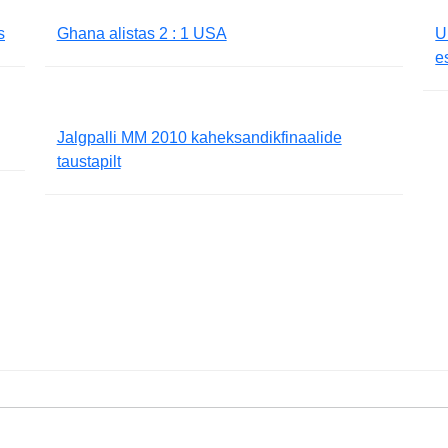
s
Ghana alistas 2 : 1 USA
U
e
Jalgpalli MM 2010 kaheksandikfinaalide
taustapilt