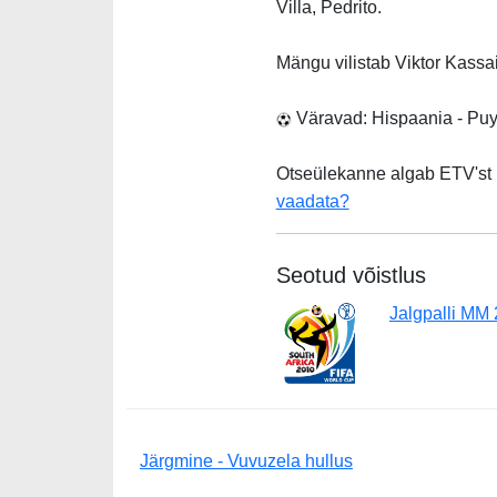
Villa, Pedrito.
Mängu vilistab Viktor Kassai
Väravad: Hispaania - Puyo
Otseülekanne algab ETV'st 
vaadata?
Seotud võistlus
Jalgpalli MM
Järgmine - Vuvuzela hullus