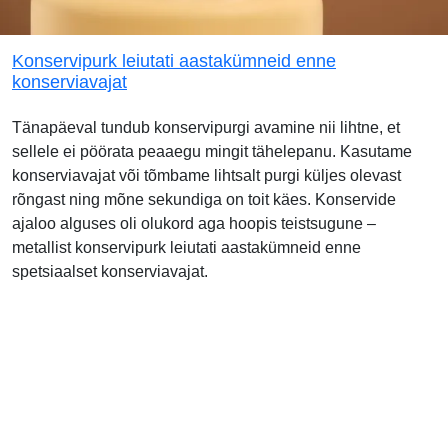
Konservipurk leiutati aastakümneid enne
konserviavajat
Tänapäeval tundub konservipurgi avamine nii lihtne, et
sellele ei pöörata peaaegu mingit tähelepanu. Kasutame
konserviavajat või tõmbame lihtsalt purgi küljes olevast
rõngast ning mõne sekundiga on toit käes. Konservide
ajaloo alguses oli olukord aga hoopis teistsugune –
metallist konservipurk leiutati aastakümneid enne
spetsiaalset konserviavajat.