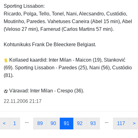
Sporting Lissabon:
Ricardo, Polga, Tello, Tonel, Nani, Alecsandro, Custódio,
Moutinho, Paredes. Vahetuses Caneira (Abel 15 min), Abel
(Veloso 27 min), Farnerud (Carlos Martins 57 min).
Kohtunikuks Frank De Bleeckere Belgiast.
Kollased kaardid: Inter Milan - Maicon (19), Stanković
(69). Sporting Lissabon - Paredes (25), Nani (56), Custódio
(81).
Väravad: Inter Milan - Crespo (36).
22.11.2006 21:17
...
...
<
1
89
90
91
92
93
117
>