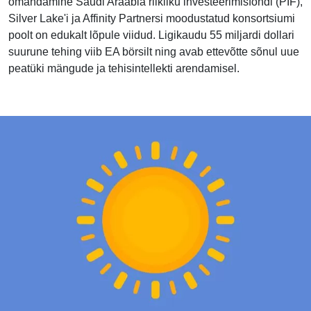
omandamine Saudi Araabia riikliku investeerimisfondi (PIF),
Silver Lake'i ja Affinity Partnersi moodustatud konsortsiumi
poolt on edukalt lõpule viidud. Ligikaudu 55 miljardi dollari
suurune tehing viib EA börsilt ning avab ettevõtte sõnul uue
peatüki mängude ja tehisintellekti arendamisel.