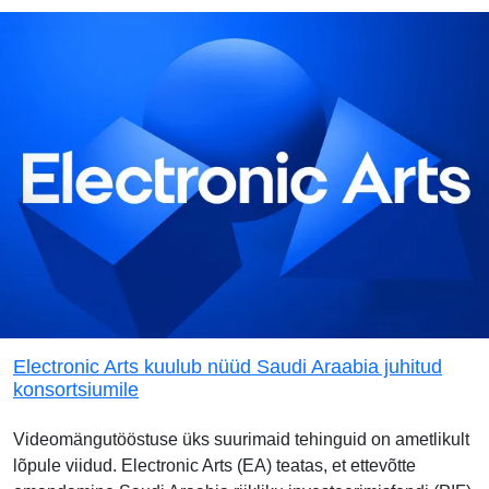
Electronic Arts kuulub nüüd Saudi Araabia juhitud
konsortsiumile
Videomängutööstuse üks suurimaid tehinguid on ametlikult
lõpule viidud. Electronic Arts (EA) teatas, et ettevõtte