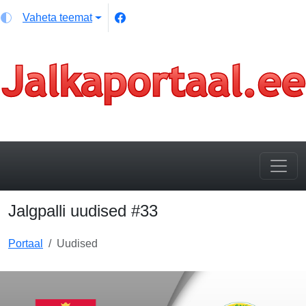
Vaheta teemat
Jalgpalli uudised #33
Portaal
Uudised