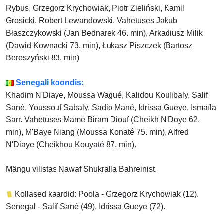
Rybus, Grzegorz Krychowiak, Piotr Zieliński, Kamil
Grosicki, Robert Lewandowski. Vahetuses Jakub
Błaszczykowski (Jan Bednarek 46. min), Arkadiusz Milik
(Dawid Kownacki 73. min), Łukasz Piszczek (Bartosz
Bereszyński 83. min)
Senegali koondis:
Khadim N'Diaye, Moussa Wagué, Kalidou Koulibaly, Salif
Sané, Youssouf Sabaly, Sadio Mané, Idrissa Gueye, Ismaïla
Sarr. Vahetuses Mame Biram Diouf (Cheikh N'Doye 62.
min), M'Baye Niang (Moussa Konaté 75. min), Alfred
N'Diaye (Cheikhou Kouyaté 87. min).
Mängu vilistas Nawaf Shukralla Bahreinist.
Kollased kaardid: Poola - Grzegorz Krychowiak (12).
Senegal - Salif Sané (49), Idrissa Gueye (72).