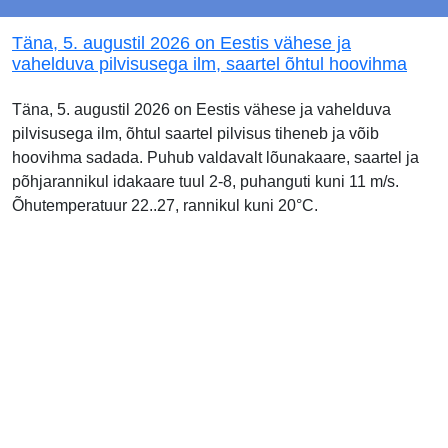
Täna, 5. augustil 2026 on Eestis vähese ja
vahelduva pilvisusega ilm, saartel õhtul hoovihma
Täna, 5. augustil 2026 on Eestis vähese ja vahelduva
pilvisusega ilm, õhtul saartel pilvisus tiheneb ja võib
hoovihma sadada. Puhub valdavalt lõunakaare, saartel ja
põhjarannikul idakaare tuul 2-8, puhanguti kuni 11 m/s.
Õhutemperatuur 22..27, rannikul kuni 20°C.