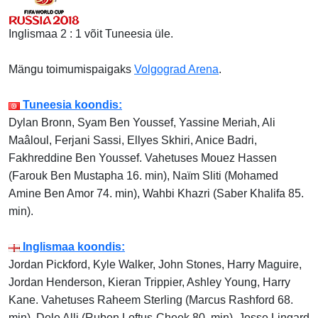
Inglismaa 2 : 1 võit Tuneesia üle.
Mängu toimumispaigaks
Volgograd Arena
.
Tuneesia koondis:
Dylan Bronn, Syam Ben Youssef, Yassine Meriah, Ali
Maâloul, Ferjani Sassi, Ellyes Skhiri, Anice Badri,
Fakhreddine Ben Youssef. Vahetuses Mouez Hassen
(Farouk Ben Mustapha 16. min), Naïm Sliti (Mohamed
Amine Ben Amor 74. min), Wahbi Khazri (Saber Khalifa 85.
min).
Inglismaa koondis:
Jordan Pickford, Kyle Walker, John Stones, Harry Maguire,
Jordan Henderson, Kieran Trippier, Ashley Young, Harry
Kane. Vahetuses Raheem Sterling (Marcus Rashford 68.
min), Dele Alli (Ruben Loftus-Cheek 80. min), Jesse Lingard