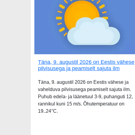
Täna, 9. augustil 2026 on Eestis vähese
pilvisusega ja peamiselt sajuta ilm
Täna, 9. augustil 2026 on Eestis vähese ja
vahelduva pilvisusega peamiselt sajuta ilm.
Puhub edela- ja läänetuul 3-9, puhanguti 12,
rannikul kuni 15 m/s. Õhutemperatuur on
19..24°C.