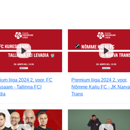
um liiga 2024 2. voor, FC
Premium liiga 2024 2. voor,
saare - Tallinna FCI
Nõmme Kalju FC - JK Narva
dia
Trans