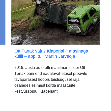
Ott Tänak vajus Klaperjahil masinaga
külili – appi tuli Martin Järveoja
2019. aasta autoralli maailmameister Ott
Tänak pani end nädalavahetusel proovile
tavapärasest hoopis teistsugusel rajal,
osaledes esimest korda maasturite
kestvussõidul Klaperjaht.