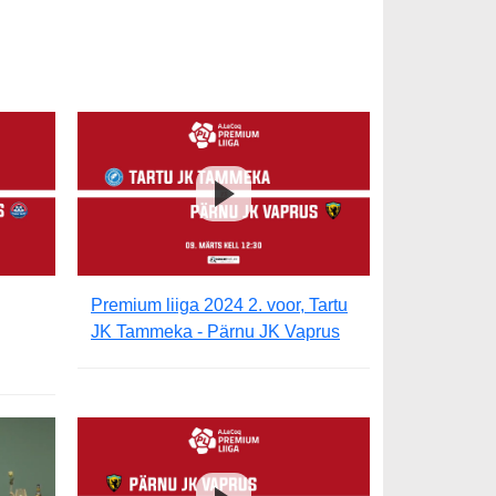
Premium liiga 2024 2. voor, Tartu
JK Tammeka - Pärnu JK Vaprus