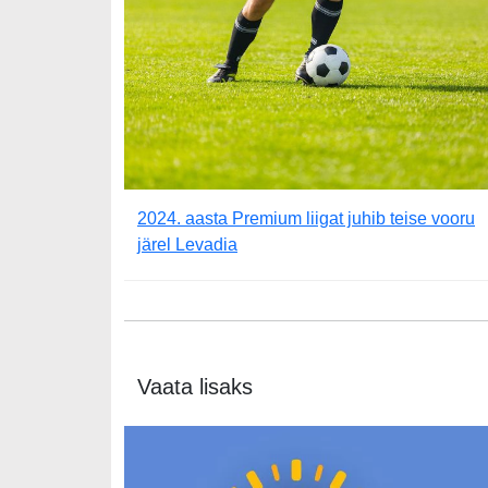
2024. aasta Premium liigat juhib teise vooru
järel Levadia
Vaata lisaks