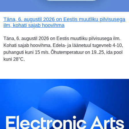
Täna, 6. augustil 2026 on Eestis muutliku pilvisusega
ilm, kohati sajab hoovihma
Täna, 6. augustil 2026 on Eestis muutliku pilvisusega ilm.
Kohati sajab hoovihma. Edela- ja läänetuul tugevneb 4-10,
puhanguti kuni 15 m/s. Õhutemperatuur on 19..25, ida pool
kuni 28°C.