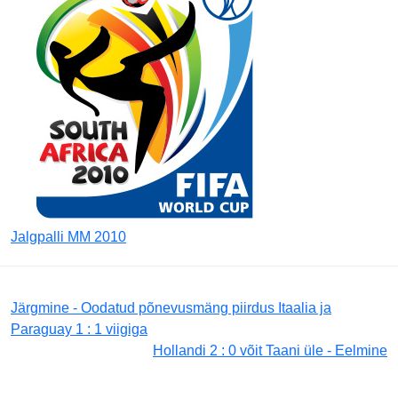
Jalgpalli MM 2010
Järgmine - Oodatud põnevusmäng piirdus Itaalia ja
Paraguay 1 : 1 viigiga
Hollandi 2 : 0 võit Taani üle - Eelmine