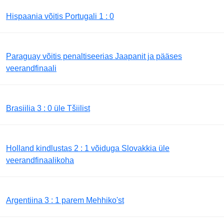
Hispaania võitis Portugali 1 : 0
Paraguay võitis penaltiseerias Jaapanit ja pääses
veerandfinaali
Brasiilia 3 : 0 üle Tšiilist
Holland kindlustas 2 : 1 võiduga Slovakkia üle
veerandfinaalikoha
Argentiina 3 : 1 parem Mehhiko'st