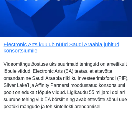
Electronic Arts kuulub nüüd Saudi Araabia juhitud
konsortsiumile
Videomängutööstuse üks suurimaid tehinguid on ametlikult
lõpule viidud. Electronic Arts (EA) teatas, et ettevõtte
omandamine Saudi Araabia riikliku investeerimisfondi (PIF),
Silver Lake'i ja Affinity Partnersi moodustatud konsortsiumi
poolt on edukalt lõpule viidud. Ligikaudu 55 miljardi dollari
suurune tehing viib EA börsilt ning avab ettevõtte sõnul uue
peatüki mängude ja tehisintellekti arendamisel.