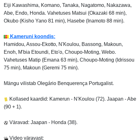
Eiji Kawashima, Komano, Tanaka, Nagatomo, Nakazawa,
Abe, Endo, Honda. Vahetuses Matsui (Okazaki 68 min),
Okubo (Kisho Yano 81 min), Hasebe (Inamoto 88 min).
Kameruni koondis:
Hamidou, Assou-Ekotto, N'Koulou, Bassong, Makoun,
Enoh, M'bia Etoundi, Eto'o, Choupo-Moting, Webo.
Vahetuses Matip (Emana 63 min), Choupo-Moting (Idrissou
75 min), Makoun (Geremi 75 min).
Mängu vilistab Olegário Benquerença Portugalist.
Kollased kaardid: Kamerun - N'Koulou (72). Jaapan - Abe
(90 + 1).
Väravad: Jaapan - Honda (38).
Video väravast: