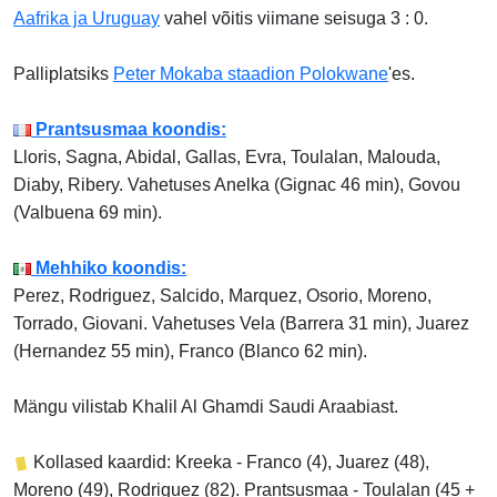
Aafrika ja Uruguay
vahel võitis viimane seisuga 3 : 0.
Palliplatsiks
Peter Mokaba staadion Polokwane
'es.
Prantsusmaa koondis:
Lloris, Sagna, Abidal, Gallas, Evra, Toulalan, Malouda,
Diaby, Ribery. Vahetuses Anelka (Gignac 46 min), Govou
(Valbuena 69 min).
Mehhiko koondis:
Perez, Rodriguez, Salcido, Marquez, Osorio, Moreno,
Torrado, Giovani. Vahetuses Vela (Barrera 31 min), Juarez
(Hernandez 55 min), Franco (Blanco 62 min).
Mängu vilistab Khalil Al Ghamdi Saudi Araabiast.
Kollased kaardid: Kreeka - Franco (4), Juarez (48),
Moreno (49), Rodriguez (82). Prantsusmaa - Toulalan (45 +