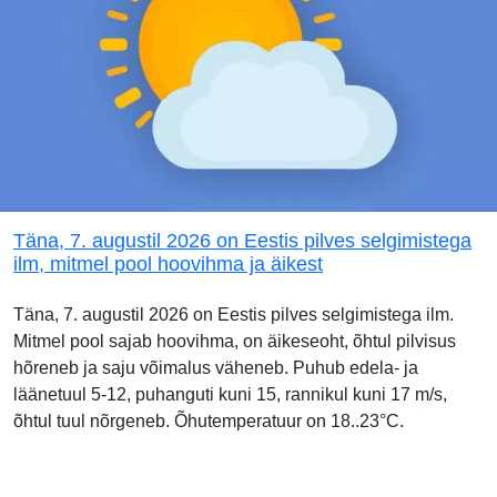
Täna, 7. augustil 2026 on Eestis pilves selgimistega
ilm, mitmel pool hoovihma ja äikest
Täna, 7. augustil 2026 on Eestis pilves selgimistega ilm.
Mitmel pool sajab hoovihma, on äikeseoht, õhtul pilvisus
hõreneb ja saju võimalus väheneb. Puhub edela- ja
läänetuul 5-12, puhanguti kuni 15, rannikul kuni 17 m/s,
õhtul tuul nõrgeneb. Õhutemperatuur on 18..23°C.