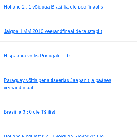
Holland 2 : 1 võiduga Brasiilia üle poolfinaalis
Jalgpalli MM 2010 veerandfinaalide taustapilt
Hispaania võitis Portugali 1 : 0
Paraguay võitis penaltiseerias Jaapanit ja pääses
veerandfinaali
Brasiilia 3 : 0 üle Tšiilist
Holland kindlustas 2 : 1 võiduga Slovakkia üle