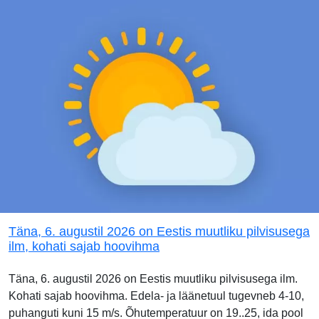
Täna, 6. augustil 2026 on Eestis muutliku pilvisusega
ilm, kohati sajab hoovihma
Täna, 6. augustil 2026 on Eestis muutliku pilvisusega ilm.
Kohati sajab hoovihma. Edela- ja läänetuul tugevneb 4-10,
puhanguti kuni 15 m/s. Õhutemperatuur on 19..25, ida pool