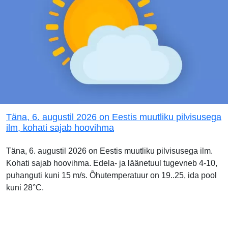
Täna, 6. augustil 2026 on Eestis muutliku pilvisusega
ilm, kohati sajab hoovihma
Täna, 6. augustil 2026 on Eestis muutliku pilvisusega ilm.
Kohati sajab hoovihma. Edela- ja läänetuul tugevneb 4-10,
puhanguti kuni 15 m/s. Õhutemperatuur on 19..25, ida pool
kuni 28°C.