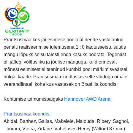
Prantsusmaa kes jäi esimese poolajal nende vastu antud
penalti realiseerimise tulemusena 1 : 0 kaotusseisu, suutis
mängu lõpuks seisu täiesti enda kasuks pöörata. Tegemist
oli jällegi võitlusliku ja jõulise mänguga, kuid erinevalt
mõnest eelmisest ei teeninud kumbki pool märkimisväärsel
hulgal kaarte. Prantsusmaa kindlustas selle võiduga omale
veerandfinaali koha kus vastasek on Brasiilia koondis.
Kohtumise toimumispaigaks
Hannover AWD Arena
.
Prantsusmaa koondis
:
Abidal, Barthez, Gallas, Makelele, Malouda, Ribery, Sagnol,
Thuram, Vieira, Zidane. Vahetuses Henry (Wiltord 87 min).