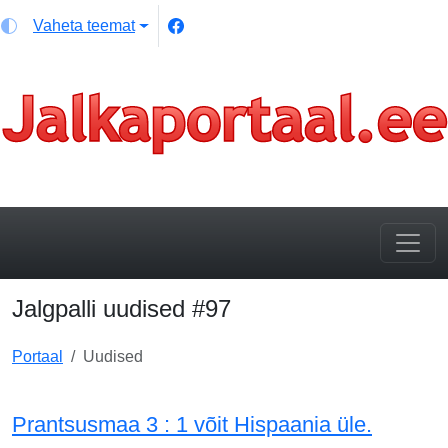
Vaheta teemat
Jalgpalli uudised #97
Portaal
Uudised
Prantsusmaa 3 : 1 võit Hispaania üle.