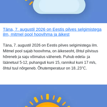
Täna, 7. augustil 2026 on Eestis pilves selgimistega
ilm, mitmel pool hoovihma ja äikest
Täna, 7. augustil 2026 on Eestis pilves selgimistega ilm.
Mitmel pool sajab hoovihma, on äikeseoht, õhtul pilvisus
hõreneb ja saju võimalus väheneb. Puhub edela- ja
läänetuul 5-12, puhanguti kuni 15, rannikul kuni 17 m/s,
õhtul tuul nõrgeneb. Õhutemperatuur on 18..23°C.