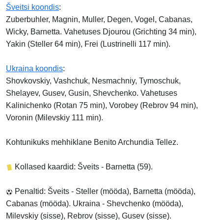
Šveitsi koondis
:
Zuberbuhler, Magnin, Muller, Degen, Vogel, Cabanas,
Wicky, Barnetta. Vahetuses Djourou (Grichting 34 min),
Yakin (Steller 64 min), Frei (Lustrinelli 117 min).
Ukraina koondis
:
Shovkovskiy, Vashchuk, Nesmachniy, Tymoschuk,
Shelayev, Gusev, Gusin, Shevchenko. Vahetuses
Kalinichenko (Rotan 75 min), Vorobey (Rebrov 94 min),
Voronin (Milevskiy 111 min).
Kohtunikuks mehhiklane Benito Archundia Tellez.
Kollased kaardid: Šveits - Barnetta (59).
Penaltid: Šveits - Steller (mööda), Barnetta (mööda),
Cabanas (mööda). Ukraina - Shevchenko (mööda),
Milevskiy (sisse), Rebrov (sisse), Gusev (sisse).