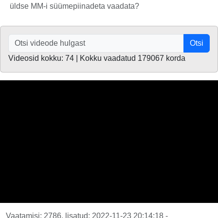
üldse MM-i süümepiinadeta vaadata?
Otsi
Videosid kokku: 74 | Kokku vaadatud 179067 korda
Vaatamisi: 2786, lisatud: 2022-11-23 20:14:18 -