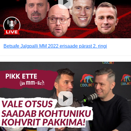
Betsafe Jalgpalli MM 2022 erisaade pärast 2. ringi