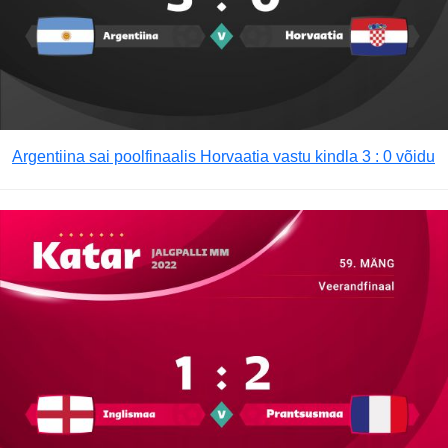
Argentiina sai poolfinaalis Horvaatia vastu kindla 3 : 0 võidu