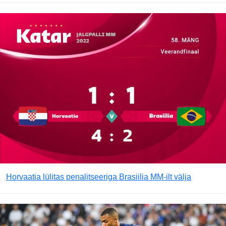
Horvaatia lülitas penalitseeriga Brasiilia MM-ilt välja