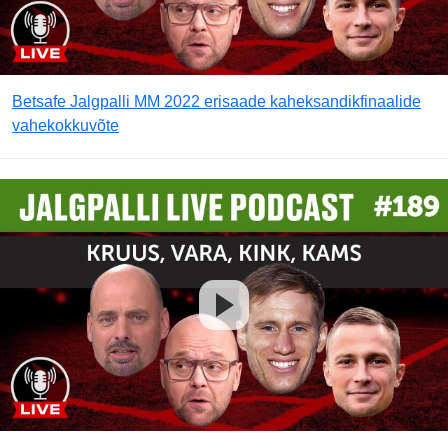
Betsafe Jalgpalli MM 2022 erisaade kaheksandikfinaalide
vahekokkuvõte