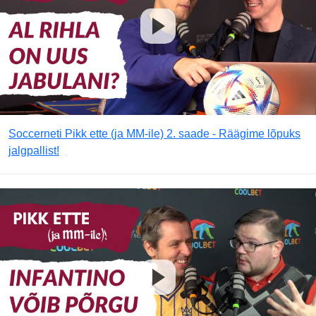
Soccerneti Pikk ette (ja MM-ile) 2. saade - Räägime lõpuks
jalgpallist!