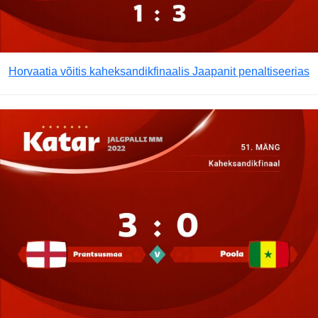
Horvaatia võitis kaheksandikfinaalis Jaapanit penaltiseerias