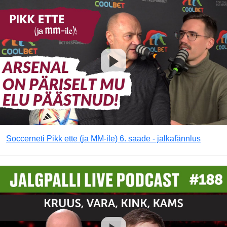
Soccerneti Pikk ette (ja MM-ile) 6. saade - jalkafännlus