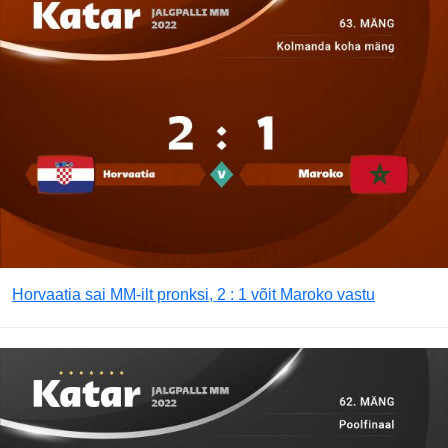
Horvaatia sai MM-ilt pronksi, 2 : 1 võit Maroko vastu