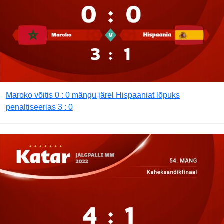
Maroko võitis 0 : 0 mängu järel Hispaaniat lõpuks
penaltiseerias 3 : 0