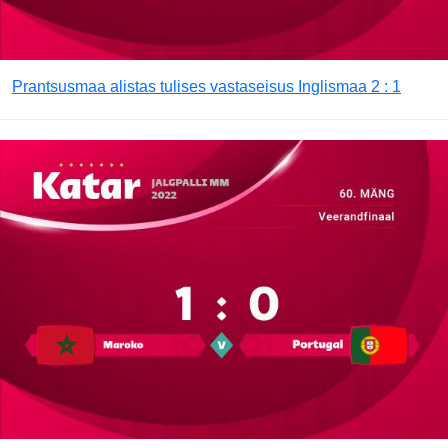
Prantsusmaa alistas tulises vastaseisus Inglismaa 2 : 1