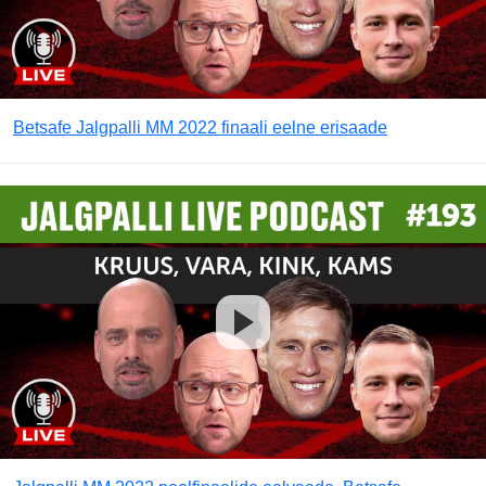
Betsafe Jalgpalli MM 2022 finaali eelne erisaade