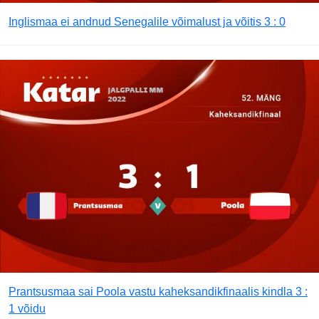
Inglismaa ei andnud Senegalile võimalust ja võitis 3 : 0
Prantsusmaa sai Poola vastu kaheksandikfinaalis kindla 3 :
1 võidu