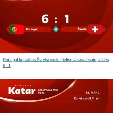
Portugal korraldas Šveitsi vastu tõelise väravatesaju, võites
6 : 1