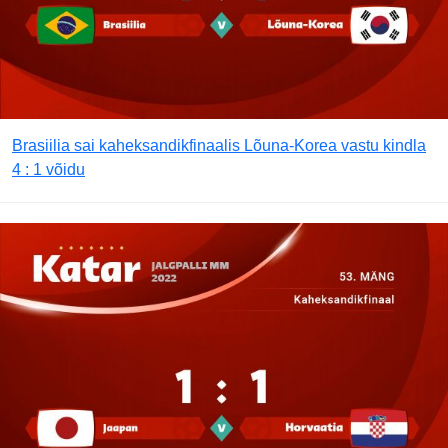
Brasiilia sai kaheksandikfinaalis Lõuna-Korea vastu kindla
4 : 1 võidu