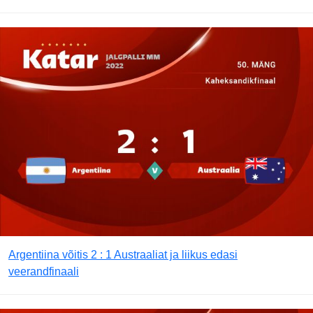
Argentiina võitis 2 : 1 Austraaliat ja liikus edasi
veerandfinaali