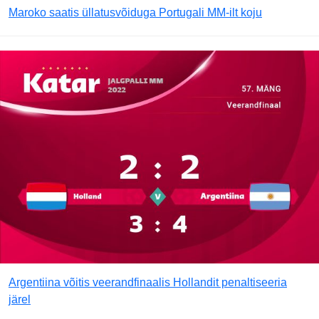
Maroko saatis üllatusvõiduga Portugali MM-ilt koju
Argentiina võitis veerandfinaalis Hollandit penaltiseeria
järel