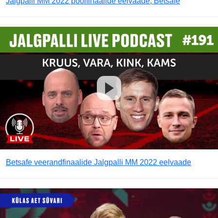
Jalgpalli MM 2022 poolfinaalide eelvaade, Betsafe
Betsafe veerandfinaalide Jalgpalli MM 2022 eelvaade