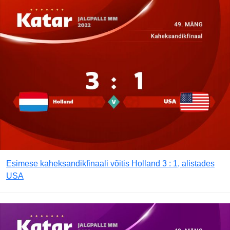
Esimese kaheksandikfinaali võitis Holland 3 : 1, alistades
USA