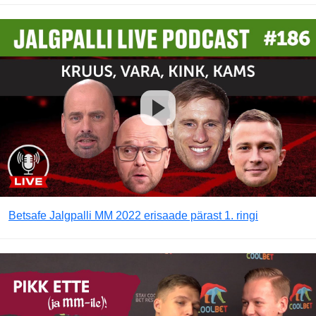
Betsafe Jalgpalli MM 2022 erisaade pärast 1. ringi