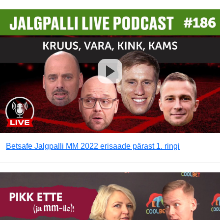
Betsafe Jalgpalli MM 2022 erisaade pärast 1. ringi