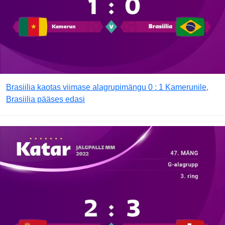
Brasiilia kaotas viimase alagrupimängu 0 : 1 Kamerunile,
Brasiilia pääses edasi