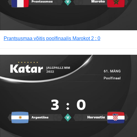
Prantsusmaa võitis poolfinaalis Marokot 2 : 0