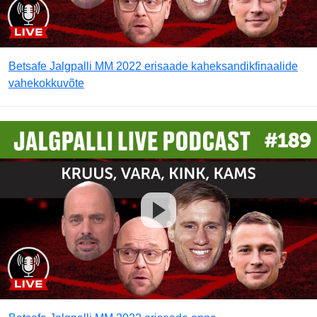
Betsafe Jalgpalli MM 2022 erisaade kaheksandikfinaalide
vahekokkuvõte