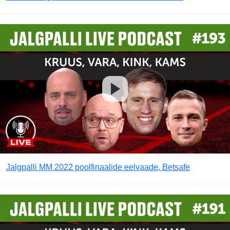
Jalgpalli MM 2022 poolfinaalide eelvaade, Betsafe