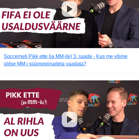
Soccerneti Pikk ette (ja MM-ile) 3. saade - Kas me võime
üldse MM-i süümepiinadeta vaadata?