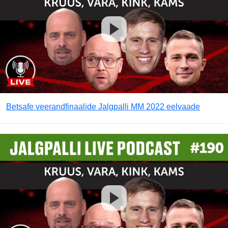
Betsafe veerandfinaalide Jalgpalli MM 2022 eelvaade