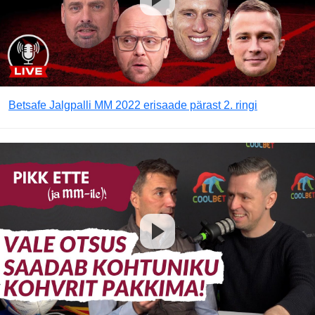
Betsafe Jalgpalli MM 2022 erisaade pärast 2. ringi