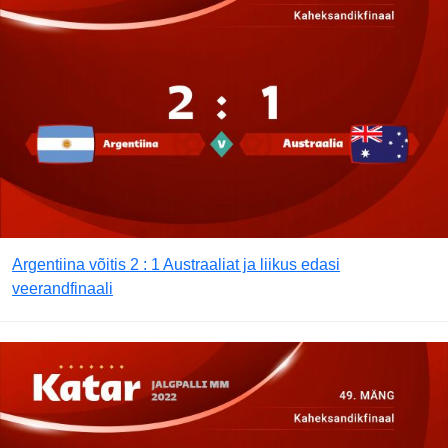
Argentiina võitis 2 : 1 Austraaliat ja liikus edasi
veerandfinaali