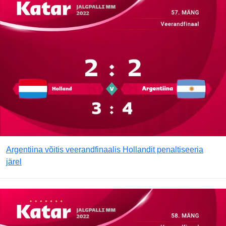
Argentiina võitis veerandfinaalis Hollandit penaltiseeria
järel