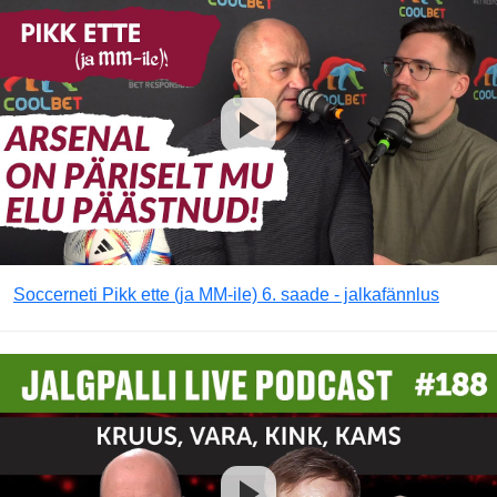
Soccerneti Pikk ette (ja MM-ile) 6. saade - jalkafännlus