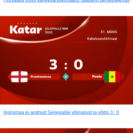
Horvaatia võitis kaheksandikfinaalis Jaapanit penaltiseerias
Inglismaa ei andnud Senegalile võimalust ja võitis 3 : 0