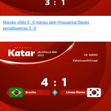
Maroko võitis 0 : 0 mängu järel Hispaaniat lõpuks
penaltiseerias 3 : 0