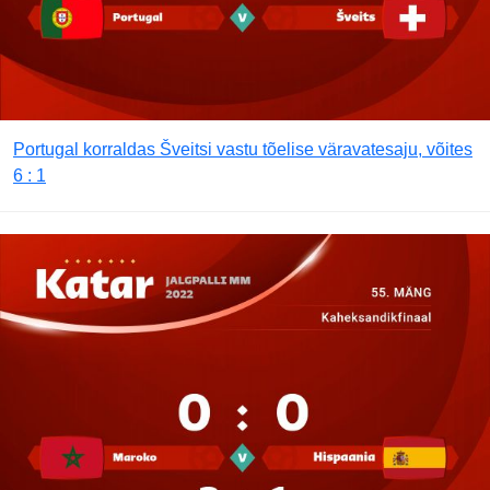
Portugal korraldas Šveitsi vastu tõelise väravatesaju, võites
6 : 1