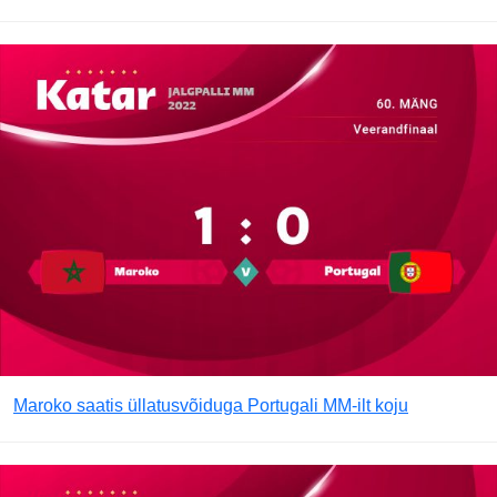
Maroko saatis üllatusvõiduga Portugali MM-ilt koju