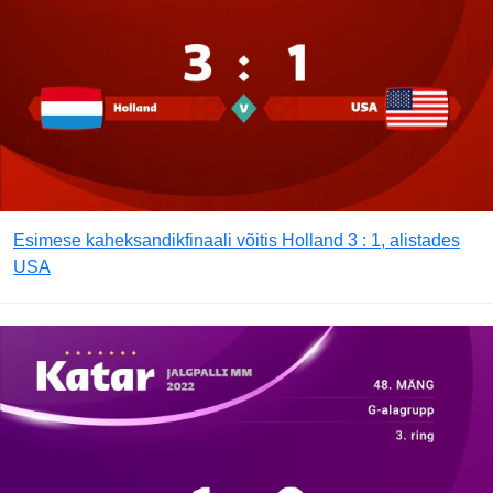
Esimese kaheksandikfinaali võitis Holland 3 : 1, alistades
USA