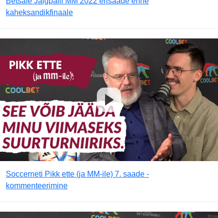
Betsafe Jalgpalli MM 2022 erisaade enne
kaheksandikfinaale
Soccerneti Pikk ette (ja MM-ile) 7. saade -
kommenteerimine