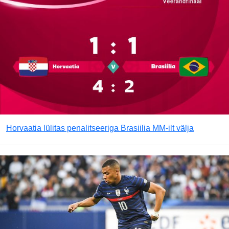
Horvaatia lülitas penalitseeriga Brasiilia MM-ilt välja