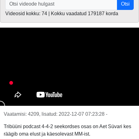
Otsi
Videosid kokku: 74 | Kokku vaadatud 179187 korda
Vaatamisi: 4209, lisatud: 2022-12-07 07:23:28 -
Tribüüni podcast 4-4-2 seekordses osas on Aet Süvari kes
räägib oma elust ja käesolevast MM-ist.