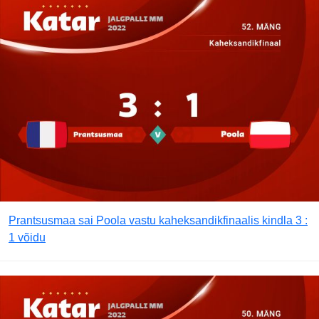
Prantsusmaa sai Poola vastu kaheksandikfinaalis kindla 3 :
1 võidu