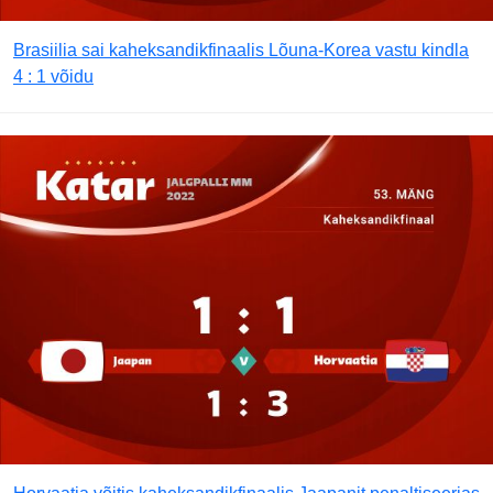
Brasiilia sai kaheksandikfinaalis Lõuna-Korea vastu kindla
4 : 1 võidu