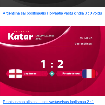
Argentiina sai poolfinaalis Horvaatia vastu kindla 3 : 0 võidu
Prantsusmaa alistas tulises vastaseisus Inglismaa 2 : 1