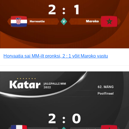
Horvaatia sai MM-ilt pronksi, 2 : 1 võit Maroko vastu