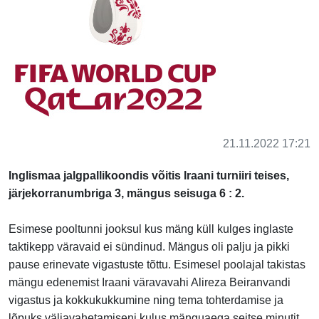
21.11.2022 17:21
Inglismaa jalgpallikoondis võitis Iraani turniiri teises,
järjekorranumbriga 3, mängus seisuga 6 : 2.
Esimese pooltunni jooksul kus mäng küll kulges inglaste
taktikepp väravaid ei sündinud. Mängus oli palju ja pikki
pause erinevate vigastuste tõttu. Esimesel poolajal takistas
mängu edenemist Iraani väravavahi Alireza Beiranvandi
vigastus ja kokkukukkumine ning tema tohterdamise ja
lõpuks väljavahetamiseni kulus mänguaega seitse minutit.