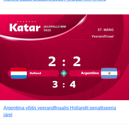
Argentiina võitis veerandfinaalis Hollandit penaltiseeria
järel