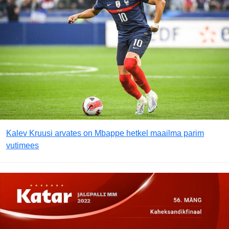
Kalev Kruusi arvates on Mbappe hetkel maailma parim
vutimees