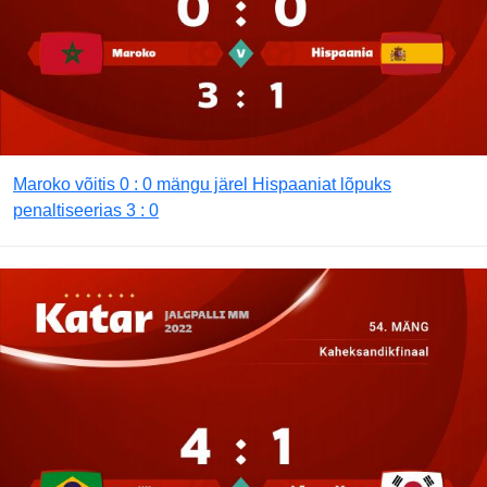
Maroko võitis 0 : 0 mängu järel Hispaaniat lõpuks
penaltiseerias 3 : 0