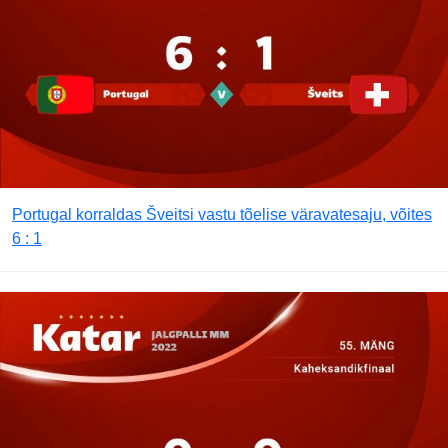
Portugal korraldas Šveitsi vastu tõelise väravatesaju, võites
6 : 1