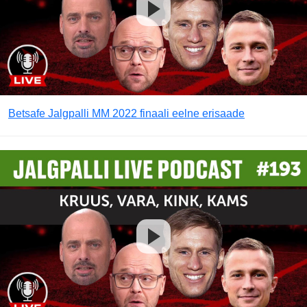
Betsafe Jalgpalli MM 2022 finaali eelne erisaade