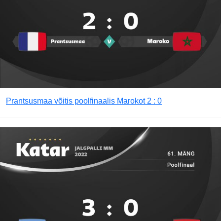
Prantsusmaa võitis poolfinaalis Marokot 2 : 0