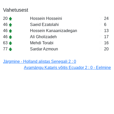
Vahetusest
20
Hossein Hosseini
V
24
46
Saeid Ezatolahi
P
6
46
Hossein Kanaanizadegan
K
13
46
Ali Gholizadeh
P
17
63
Mehdi Torabi
P
16
77
Sardar Azmoun
R
20
Järgmine - Holland alistas Senegali 2 : 0
Avamängu Kataris võitis Ecuador 2 : 0 - Eelmine