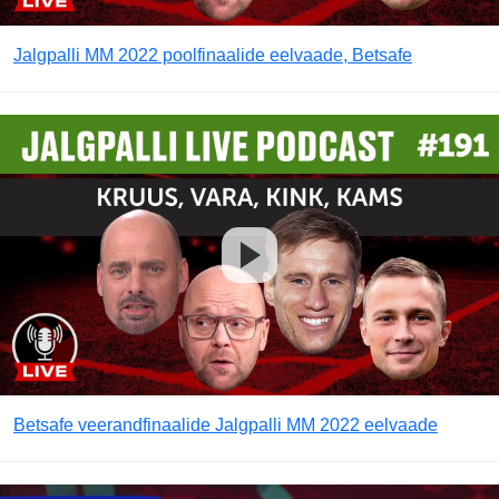
Jalgpalli MM 2022 poolfinaalide eelvaade, Betsafe
Betsafe veerandfinaalide Jalgpalli MM 2022 eelvaade