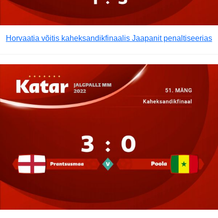
Horvaatia võitis kaheksandikfinaalis Jaapanit penaltiseerias