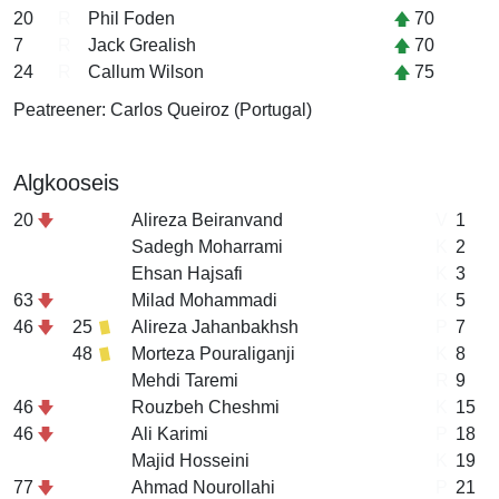
20
R
Phil Foden
70
7
R
Jack Grealish
70
24
R
Callum Wilson
75
Peatreener: Carlos Queiroz (Portugal)
Algkooseis
20
Alireza Beiranvand
V
1
Sadegh Moharrami
K
2
Ehsan Hajsafi
K
3
63
Milad Mohammadi
K
5
46
25
Alireza Jahanbakhsh
P
7
48
Morteza Pouraliganji
K
8
Mehdi Taremi
R
9
46
Rouzbeh Cheshmi
K
15
46
Ali Karimi
P
18
Majid Hosseini
K
19
77
Ahmad Nourollahi
P
21