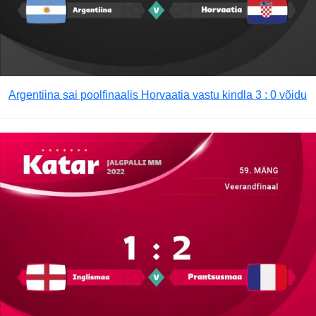
Argentiina sai poolfinaalis Horvaatia vastu kindla 3 : 0 võidu