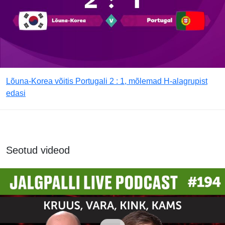
Lõuna-Korea võitis Portugali 2 : 1, mõlemad H-alagrupist
edasi
Seotud videod