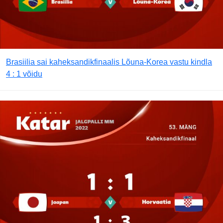
Brasiilia sai kaheksandikfinaalis Lõuna-Korea vastu kindla
4 : 1 võidu