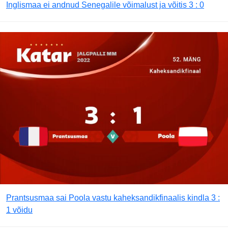
Inglismaa ei andnud Senegalile võimalust ja võitis 3 : 0
Prantsusmaa sai Poola vastu kaheksandikfinaalis kindla 3 :
1 võidu