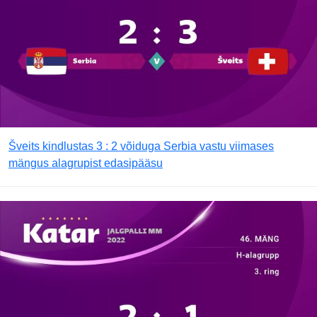
Šveits kindlustas 3 : 2 võiduga Serbia vastu viimases
mängus alagrupist edasipääsu