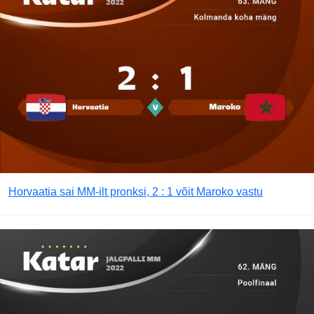
Horvaatia sai MM-ilt pronksi, 2 : 1 võit Maroko vastu