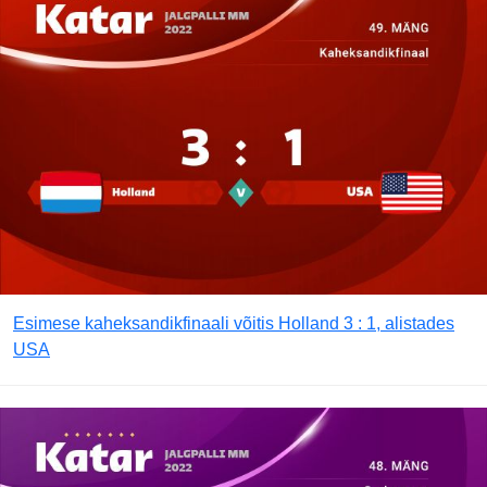
Esimese kaheksandikfinaali võitis Holland 3 : 1, alistades
USA