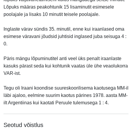
Lõpuks määras peakohtunik 15 lisaminutit esimesele
poolajale ja lisaks 10 minutit teisele poolajale.
Inglaste värav sündis 35. minutil, enne kui iraanlased oma
esimese väravani jõudsid juhtisid inglased juba seisuga 4 :
0.
Päris mängu lõpuminutitel anti veel üks penalt iraanlaste
kasuks pärast seda kui kohtunik vaatas üle ühe veaolukorra
VAR-ist.
Tegu oli Iraani koondise suureskoorilisema kaotusega MM-il
läbi ajaloo, eelmine suurim kaotus pärines 1978. aasta MM-
ilt
Argentiina
s kui kaotati Peruule tulemusega 1 : 4.
Seotud võistlus