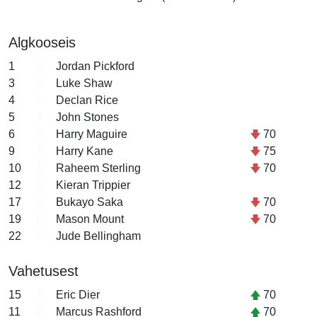
Algkooseis
1
V
Jordan Pickford
3
K
Luke Shaw
4
P
Declan Rice
5
K
John Stones
6
K
Harry Maguire
70
9
R
Harry Kane
75
10
R
Raheem Sterling
70
12
K
Kieran Trippier
17
R
Bukayo Saka
70
19
P
Mason Mount
70
22
P
Jude Bellingham
Vahetusest
15
K
Eric Dier
70
11
R
Marcus Rashford
70