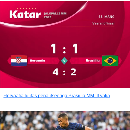
Horvaatia lülitas penalitseeriga Brasiilia MM-ilt välja