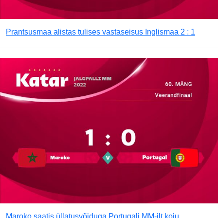
Prantsusmaa alistas tulises vastaseisus Inglismaa 2 : 1
Maroko saatis üllatusvõiduga Portugali MM-ilt koju